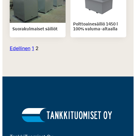
Polttoainesäiliö 1450 l
Suorakulmaiset säiliöt
100% valuma-altaalla
Artikkelien
Edellinen
1
2
sivutus