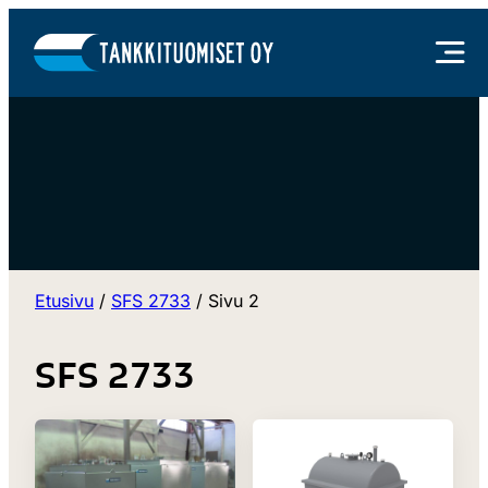
Siirry
sisältöön
Etusivu
/
SFS 2733
/
Sivu 2
SFS 2733