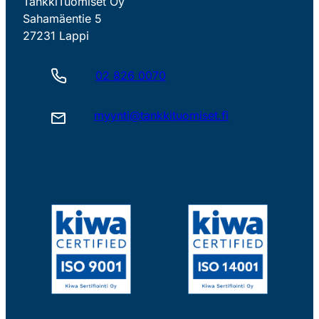
TankkiTuomiset Oy
Sahamäentie 5
27231 Lappi
02 826 0070
myynti@tankkituomiset.fi