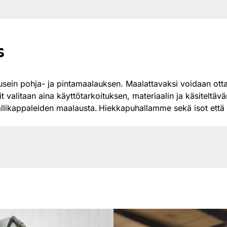
s
sein pohja- ja pintamaalauksen. Maalattavaksi voidaan ottaa
it valitaan aina käyttötarkoituksen, materiaalin ja käsitelt
likappaleiden maalausta. Hiekkapuhallamme sekä isot että 
n, 7,5 bar, +sallittu lämpötila 5/+40 c