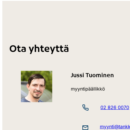
Ota yhteyttä
Jussi Tuominen
myyntipäällikkö
02 826 0070
myynti@tankki