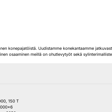
nen konepajatöistä. Uudistamme konekantaamme jatkuvasti. 
yinen osaaminen meillä on ohutlevytyöt sekä sylinterimalliste
000, 150 T
 2000×6