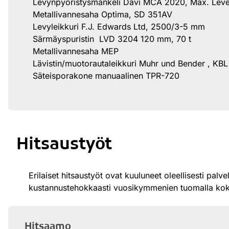
Levynpyöristysmankeli Davi MCA 2020, Max. Le
Metallivannesaha Optima, SD 351AV
Levyleikkuri F.J. Edwards Ltd, 2500/3-5 mm
Särmäyspuristin LVD 3204 120 mm, 70 t
Metallivannesaha MEP
Lävistin/muotorautaleikkuri Muhr und Bender , KB
Säteisporakone manuaalinen TPR-720
Hitsaustyöt
Erilaiset hitsaustyöt ovat kuuluneet oleellisesti p
kustannustehokkaasti vuosikymmenien tuomalla ko
Hitsaamo