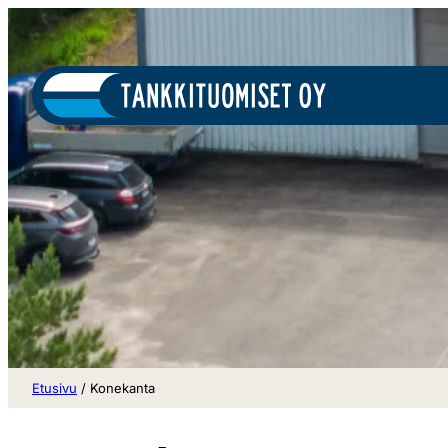
Siirry
sisältöön
Etusivu
/
Konekanta