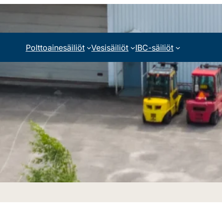
Polttoainesäiliöt
Vesisäiliöt
IBC-säiliöt