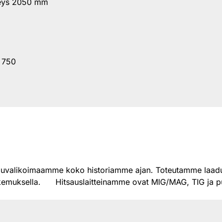
veys 2050 mm
L 750
alveluvalikoimaamme koko historiamme ajan. Toteutamme laadu
kemuksella. Hitsauslaitteinamme ovat MIG/MAG, TIG ja pu