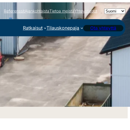
Valitse
Referenssit
Ajankohtaista
Tietoa meistä
Yhteystiedot
kieli
Ratkaisut
Tilauskonepaja
Ota yhteyttä